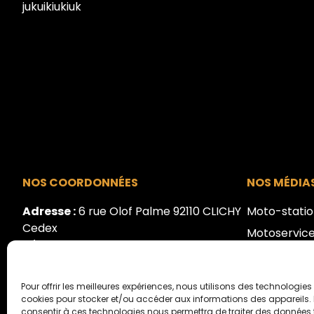
jukuikiukiuk
NOS COORDONNÉES
NOS MÉDIA
Adresse :
6 rue Olof Palme 92110 CLICHY
Moto-stati
Cedex
Motoservic
Tél.:
+33 1 41 40 31 28
Motorlive.tv
Motoverte.
Pour offrir les meilleures expériences, nous utilisons des technologies 
cookies pour stocker et/ou accéder aux informations des appareils. L
consentir à ces technologies nous permettra de traiter des données t